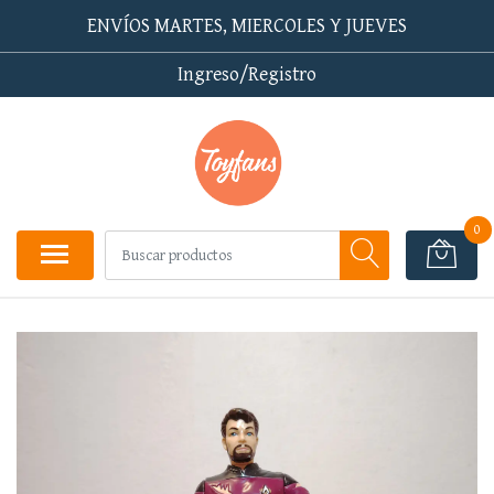
ENVÍOS MARTES, MIERCOLES Y JUEVES
Ingreso/Registro
0