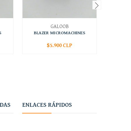
GALOOB
S
BLAZER MICROMACHINES
CORVET
$5.900 CLP
-
+
-
ADAS
ENLACES RÁPIDOS