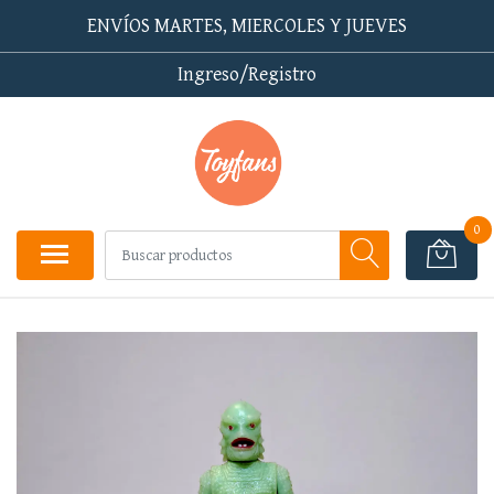
ENVÍOS MARTES, MIERCOLES Y JUEVES
Ingreso/Registro
0