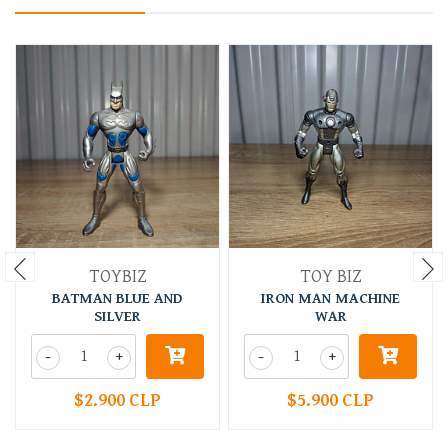
TOYBIZ
TOY BIZ
BATMAN BLUE AND
IRON MAN MACHINE
SILVER
WAR
-
+
-
+
$2.900 CLP
$5.900 CLP