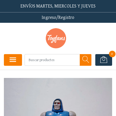
ENVÍOS MARTES, MIERCOLES Y JUEVES
Ingreso/Registro
0