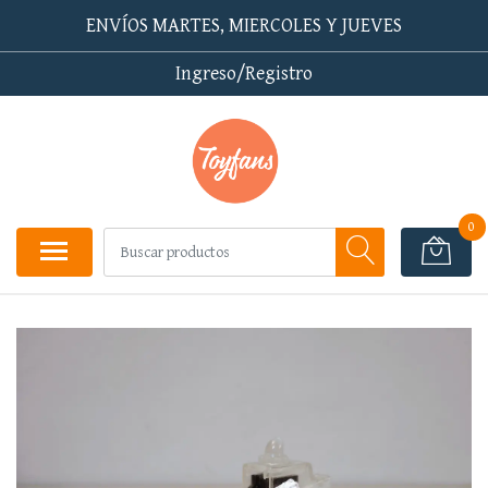
ENVÍOS MARTES, MIERCOLES Y JUEVES
Ingreso/Registro
0