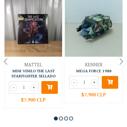
MATTEL
KENNER
MINI VINILO THE LAST
MEGA FORCE 1988
STARFIGHTER SELLADO
-
+
-
+
$7.900 CLP
$7.900 CLP