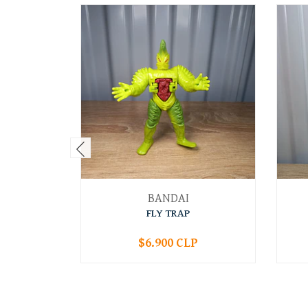
BANDAI
FLY TRAP
$6.900 CLP
-
+
-