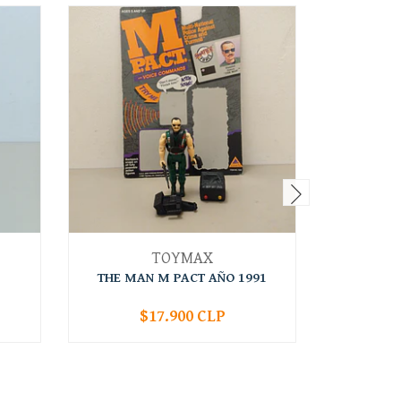
TOYMAX
THE MAN M PACT AÑO 1991
HOT SH
$17.900 CLP
-
+
-