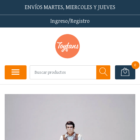
ENVÍOS MARTES, MIERCOLES Y JUEVES
Ingreso/Registro
0