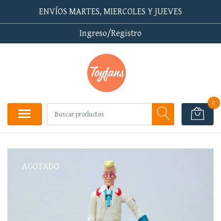
ENVÍOS MARTES, MIERCOLES Y JUEVES
Ingreso/Registro
0
AGOTADO