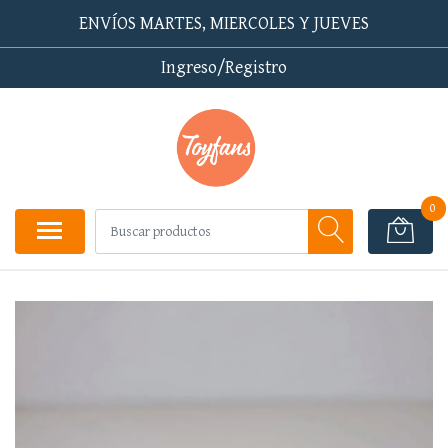
ENVÍOS MARTES, MIERCOLES Y JUEVES
Ingreso/Registro
0