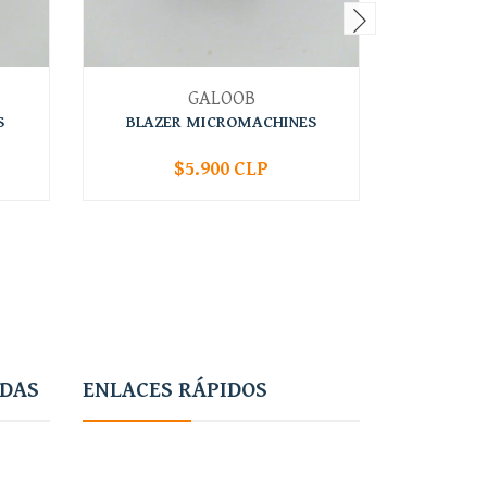
GALOOB
S
BLAZER MICROMACHINES
CORVET
$5.900 CLP
-
+
-
ADAS
ENLACES RÁPIDOS