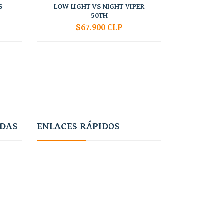
S
LOW LIGHT VS NIGHT VIPER
SPIRIT 
50TH
$67.900 CLP
-
+
-
ADAS
ENLACES RÁPIDOS