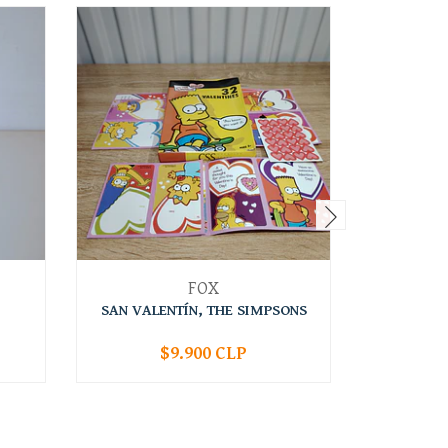
FOX
SAN VALENTÍN, THE SIMPSONS
A COMPL
$9.900 CLP
-
+
-