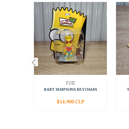
FOX
BART SIMPSONS KEYCHAIN
$14.900 CLP
-
+
-