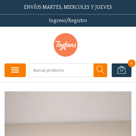
ENVÍOS MARTES, MIERCOLES Y JUEVES
Ingreso/Registro
0