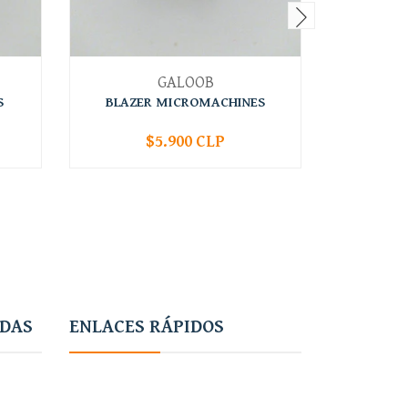
GALOOB
S
BLAZER MICROMACHINES
CORVET
$5.900 CLP
-
+
-
ADAS
ENLACES RÁPIDOS