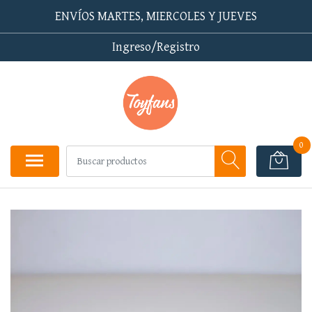
ENVÍOS MARTES, MIERCOLES Y JUEVES
Ingreso/Registro
0