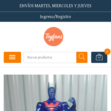
ENVÍOS MARTES, MIERCOLES Y JUEVES
Ingreso/Registro
0