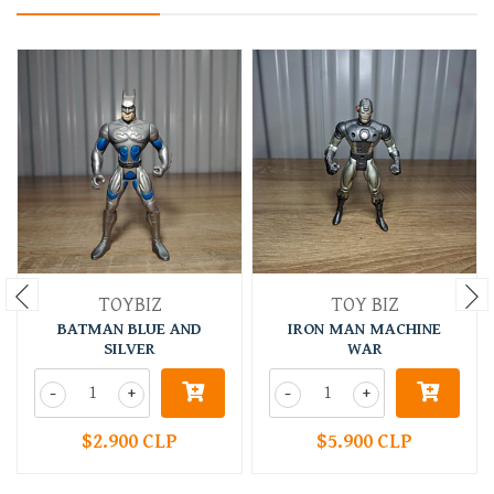
TOYBIZ
TOY BIZ
BATMAN BLUE AND
IRON MAN MACHINE
SILVER
WAR
-
+
-
+
$2.900 CLP
$5.900 CLP