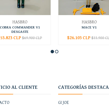
HASBRO
HASBRO
COBRA COMMANDER V1
MACE V1
DESGASTE
53.823 CLP
$26.103 CLP
$69.900 CLP
$33.900 C
+
-
+
ICIO AL CLIENTE
CATEGORÍAS DESTAC
ACTO
GI JOE