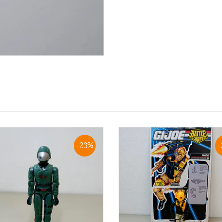
-23%
-