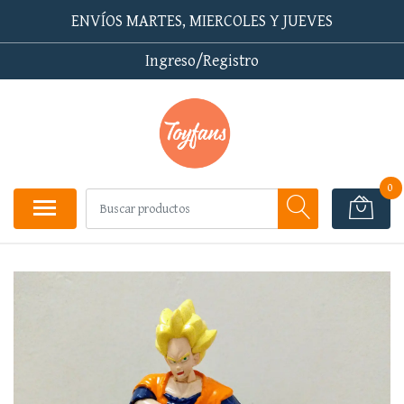
ENVÍOS MARTES, MIERCOLES Y JUEVES
Ingreso/Registro
0