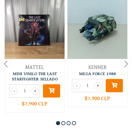
MATTEL
KENNER
MINI VINILO THE LAST
MEGA FORCE 1988
STARFIGHTER SELLADO
-
+
-
+
$7.900 CLP
$7.900 CLP