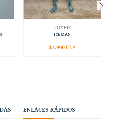
TOYBIZ
8"
ICEMAN
BAT
$4.900 CLP
-
+
-
ADAS
ENLACES RÁPIDOS