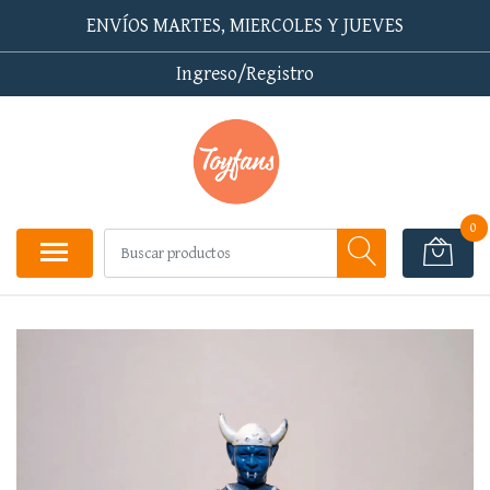
ENVÍOS MARTES, MIERCOLES Y JUEVES
Ingreso/Registro
0