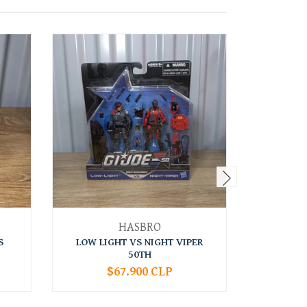
HASBRO
S
LOW LIGHT VS NIGHT VIPER
SPIRIT 
50TH
$67.900 CLP
-
+
-