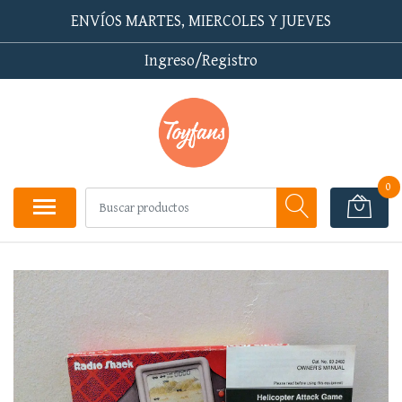
ENVÍOS MARTES, MIERCOLES Y JUEVES
Ingreso/Registro
0