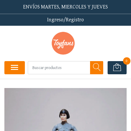
ENVÍOS MARTES, MIERCOLES Y JUEVES
Ingreso/Registro
0