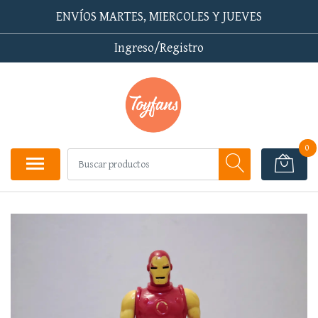
ENVÍOS MARTES, MIERCOLES Y JUEVES
Ingreso/Registro
0