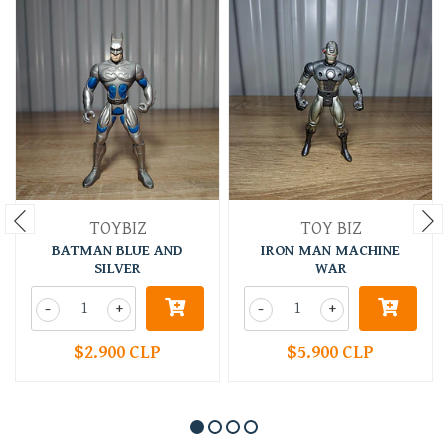
TOYBIZ
TOY BIZ
BATMAN BLUE AND
IRON MAN MACHINE
SILVER
WAR
-
+
-
+
$2.900 CLP
$5.900 CLP