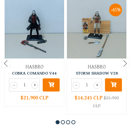
-45%
HASBRO
HASBRO
COBRA COMANDO V44
STORM SHADOW V28
-
+
-
+
$21.900 CLP
$14.245 CLP
$25.900
CLP