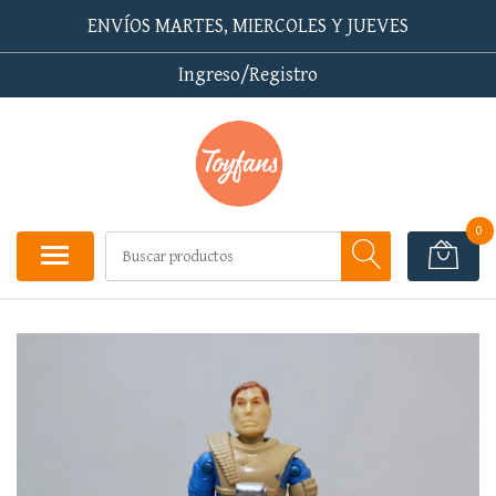
ENVÍOS MARTES, MIERCOLES Y JUEVES
Ingreso/Registro
0