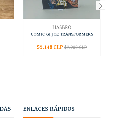
HASBRO
COMIC GI JOE TRANSFORMERS
COMIC T
$5.148 CLP
$9.900 CLP
-
+
-
ADAS
ENLACES RÁPIDOS