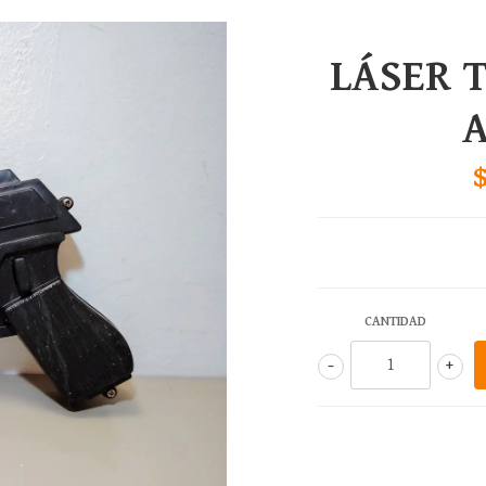
LÁSER 
A
CANTIDAD
-
+