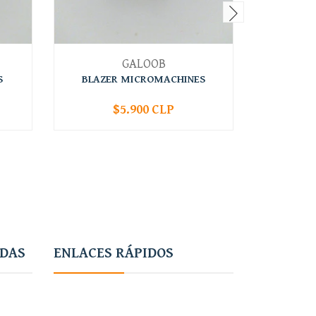
GALOOB
S
BLAZER MICROMACHINES
CORVET
$5.900 CLP
-
+
-
ADAS
ENLACES RÁPIDOS