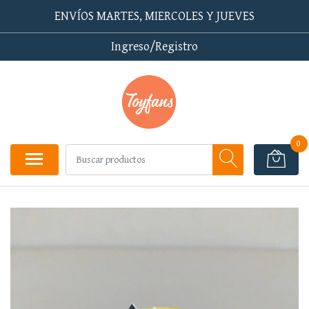
ENVÍOS MARTES, MIERCOLES Y JUEVES
Ingreso/Registro
0