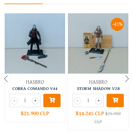
-45%
HASBRO
HASBRO
COBRA COMANDO V44
STORM SHADOW V28
-
+
-
+
$21.900 CLP
$14.245 CLP
$25.900
CLP