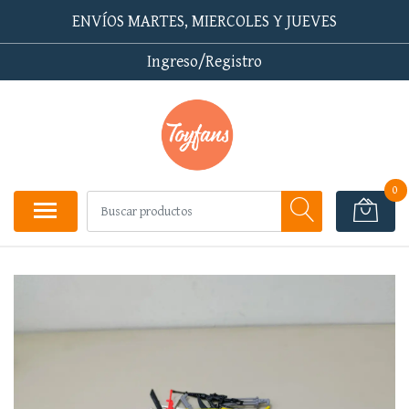
ENVÍOS MARTES, MIERCOLES Y JUEVES
Ingreso/Registro
0