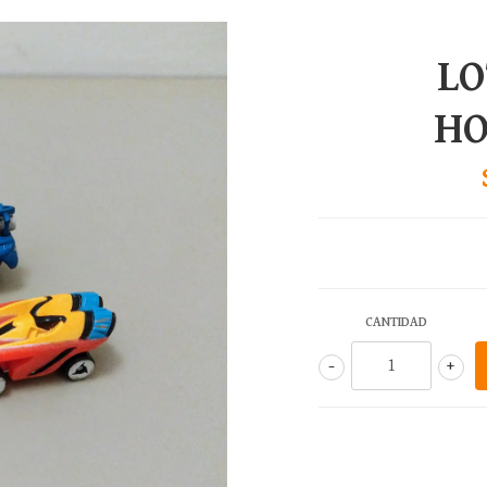
LO
HO
CANTIDAD
-
+