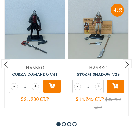
-45%
HASBRO
HASBRO
COBRA COMANDO V44
STORM SHADOW V28
-
+
-
+
$21.900 CLP
$14.245 CLP
$25.900
CLP