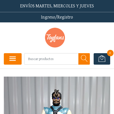
ENVÍOS MARTES, MIERCOLES Y JUEVES
Ingreso/Registro
0