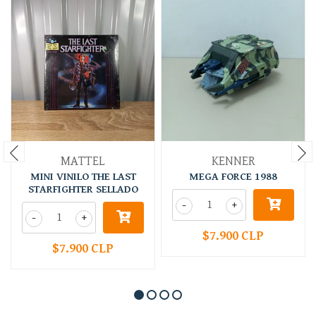
MATTEL
KENNER
MINI VINILO THE LAST
MEGA FORCE 1988
STARFIGHTER SELLADO
-
+
-
+
$7.900 CLP
$7.900 CLP