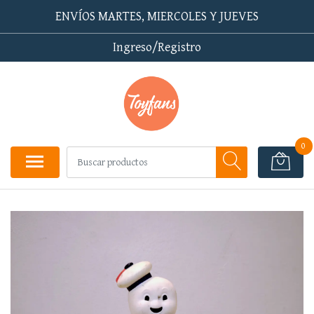
ENVÍOS MARTES, MIERCOLES Y JUEVES
Ingreso/Registro
0