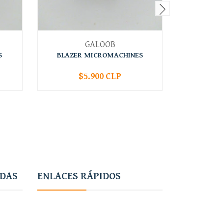
GALOOB
S
BLAZER MICROMACHINES
CORVET
$5.900 CLP
-
+
-
ADAS
ENLACES RÁPIDOS