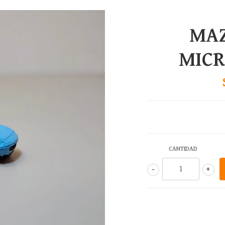
MA
MIC
CANTIDAD
-
+