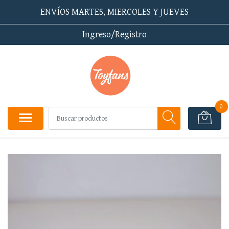
ENVÍOS MARTES, MIERCOLES Y JUEVES
Ingreso/Registro
0