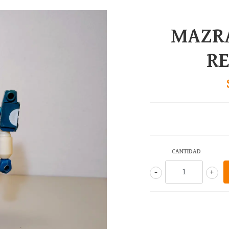
MAZR
R
CANTIDAD
-
+