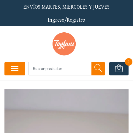
ENVÍOS MARTES, MIERCOLES Y JUEVES
Ingreso/Registro
0