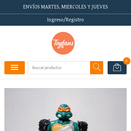
ENVÍOS MARTES, MIERCOLES Y JUEVES
Ingreso/Registro
0