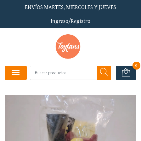
ENVÍOS MARTES, MIERCOLES Y JUEVES
Ingreso/Registro
0