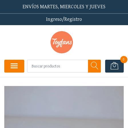
ENVÍOS MARTES, MIERCOLES Y JUEVES
Ingreso/Registro
0