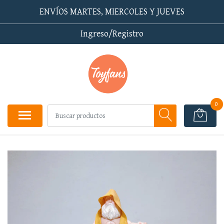
ENVÍOS MARTES, MIERCOLES Y JUEVES
Ingreso/Registro
0