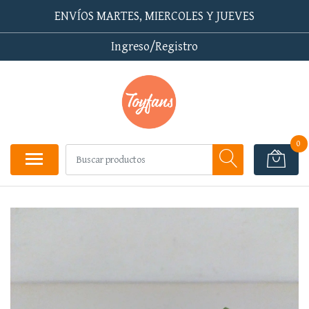
ENVÍOS MARTES, MIERCOLES Y JUEVES
Ingreso/Registro
0