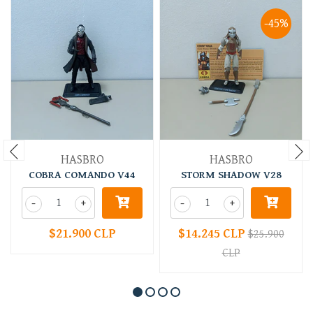
-45%
HASBRO
HASBRO
COBRA COMANDO V44
STORM SHADOW V28
-
+
-
+
$21.900 CLP
$14.245 CLP
$25.900
CLP