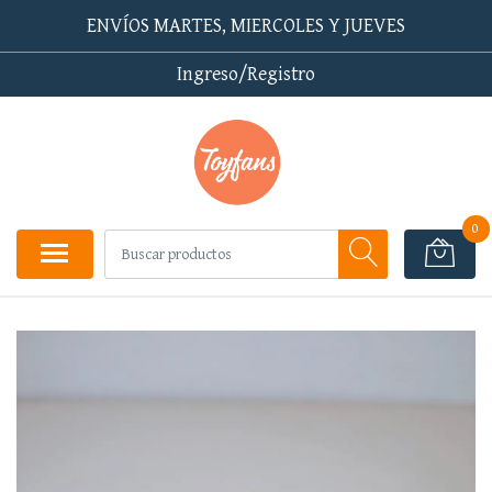
ENVÍOS MARTES, MIERCOLES Y JUEVES
Ingreso/Registro
0