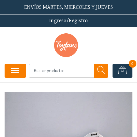
ENVÍOS MARTES, MIERCOLES Y JUEVES
Ingreso/Registro
0