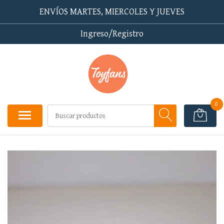
ENVÍOS MARTES, MIERCOLES Y JUEVES
Ingreso/Registro
0