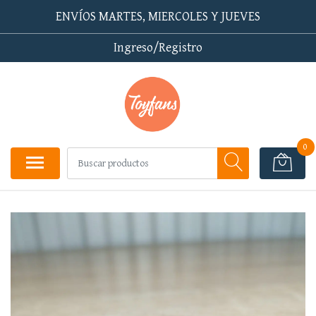
ENVÍOS MARTES, MIERCOLES Y JUEVES
Ingreso/Registro
0