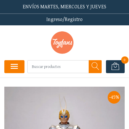
ENVÍOS MARTES, MIERCOLES Y JUEVES
Ingreso/Registro
0
-45%