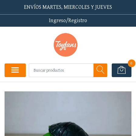
ENVÍOS MARTES, MIERCOLES Y JUEVES
Ingreso/Registro
0