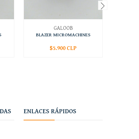
GALOOB
S
BLAZER MICROMACHINES
CORVET
$5.900 CLP
-
+
-
ADAS
ENLACES RÁPIDOS