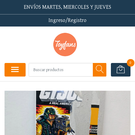
ENVÍOS MARTES, MIERCOLES Y JUEVES
Ingreso/Registro
0