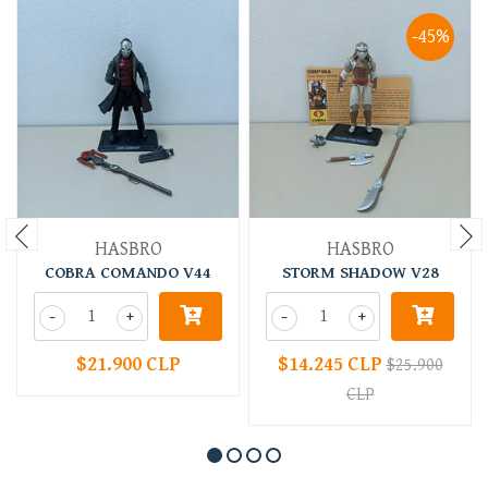
-45%
HASBRO
HASBRO
COBRA COMANDO V44
STORM SHADOW V28
-
+
-
+
$21.900 CLP
$14.245 CLP
$25.900
CLP